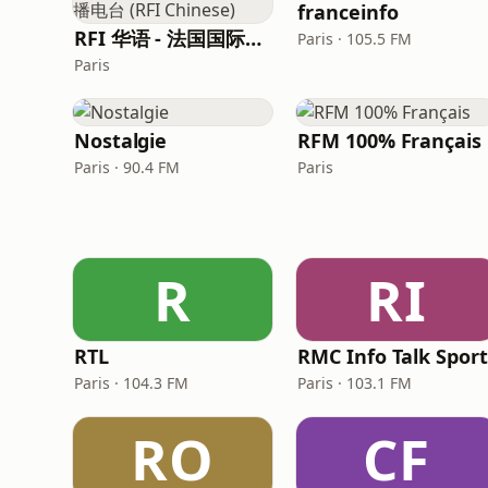
franceinfo
RFI 华语 - 法国国际广播电台 (RFI Chinese)
Paris · 105.5 FM
Paris
Nostalgie
RFM 100% Français
Paris · 90.4 FM
Paris
R
RI
RTL
RMC Info Talk Sport
Paris · 104.3 FM
Paris · 103.1 FM
RO
CF