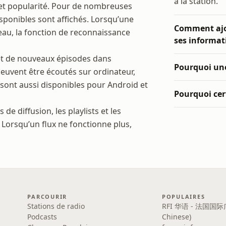
à la station.
e et popularité. Pour de nombreuses
 disponibles sont affichés. Lorsqu’une
Comment ajou
eau, la fonction de reconnaissance
ses informat
et de nouveaux épisodes dans
Pourquoi une
peuvent être écoutés sur ordinateur,
sont aussi disponibles pour Android et
Pourquoi cert
 de diffusion, les playlists et les
 Lorsqu’un flux ne fonctionne plus,
PARCOURIR
POPULAIRES
Stations de radio
RFI 华语 - 法国国际
Podcasts
Chinese)