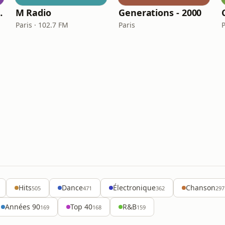
e Party
M Radio
Generations - 2000
Paris · 102.7 FM
Paris
P
Hits
Dance
Électronique
Chanson
505
471
362
297
Années 90
Top 40
R&B
169
168
159