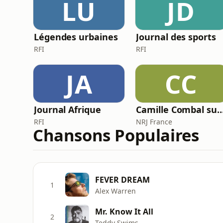
LU
JD
Légendes urbaines
Journal des sports
RFI
RFI
JA
CC
Journal Afrique
Camille Combal su
RFI
NRJ France
Chansons Populaires
FEVER DREAM
1
Alex Warren
Mr. Know It All
2
Teddy Swims