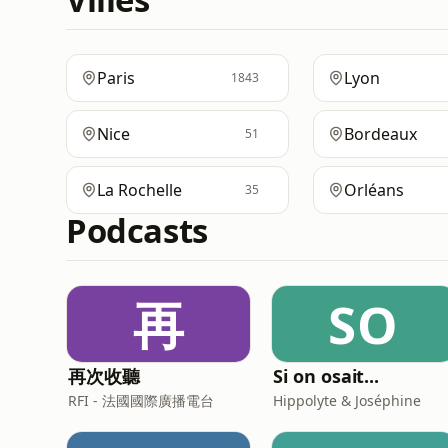
Paris
Lyon
1843
Nice
Bordeaux
51
La Rochelle
Orléans
35
Podcasts
再
SO
再次收聽
Si on osait...
RFI - 法國國際廣播電台
Hippolyte & Joséphine