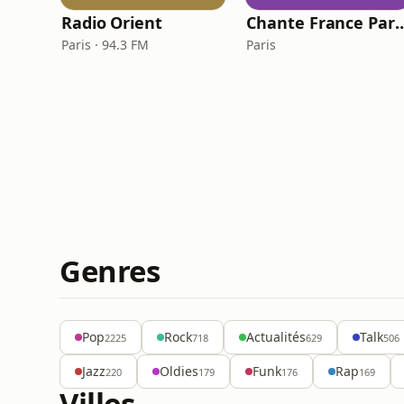
Radio Orient
Chante Franc
Paris · 94.3 FM
Paris
Genres
Pop
Rock
Actualités
Talk
2225
718
629
506
Jazz
Oldies
Funk
Rap
220
179
176
169
Villes