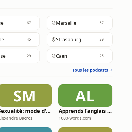
se
Marseille
67
57
le
Strasbourg
45
39
se
Caen
29
25
Tous les podcasts
SM
AL
Sexualité: mode d'emploi
Apprends l’anglais 🇬🇧 pendant ton sommeil 😴 1000 phrases pour débutants | avec 1000-words.com
Alexandre Bacros
1000-words.com