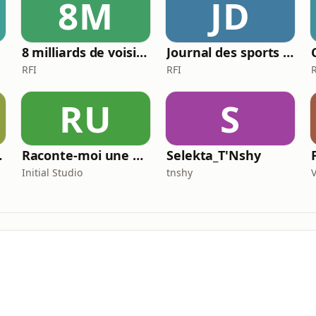
8M
JD
8 milliards de voisins
Journal des sports Afrique
RFI
RFI
RU
S
r NRJ
Raconte-moi une bêtise
Selekta_T'Nshy
Initial Studio
tnshy