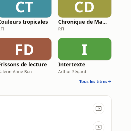
CT
CD
Couleurs tropicales
Chronique de Mamane
RFI
RFI
FD
I
Frissons de lecture
Intertexte
Valérie-Anne Bon
Arthur Ségard
Tous les titres