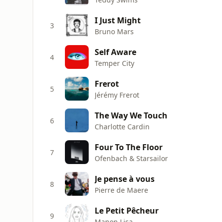
I Just Might
3
Bruno Mars
Self Aware
4
Temper City
Frerot
5
Jérémy Frerot
The Way We Touch
6
Charlotte Cardin
Four To The Floor
7
Ofenbach & Starsailor
Je pense à vous
8
Pierre de Maere
Le Petit Pêcheur
9
Manon Lisa