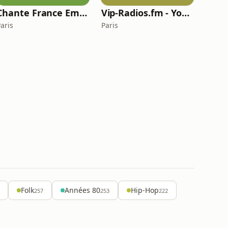
Chante France Emotion
Vip-Radios.fm - Yoga Chill
aris
Paris
Folk
Années 80
Hip-Hop
257
253
222