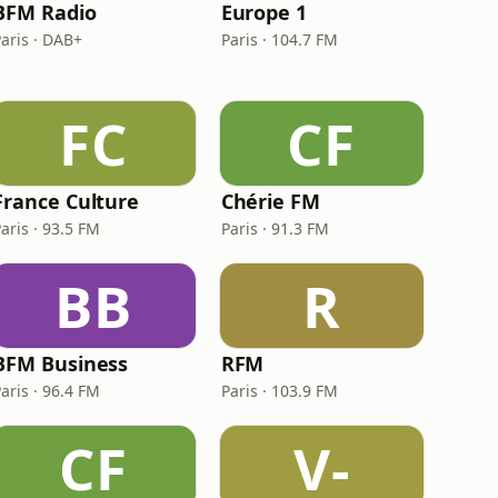
BFM Radio
Europe 1
Paris · DAB+
Paris · 104.7 FM
FC
CF
France Culture
Chérie FM
aris · 93.5 FM
Paris · 91.3 FM
BB
R
BFM Business
RFM
aris · 96.4 FM
Paris · 103.9 FM
CF
V-