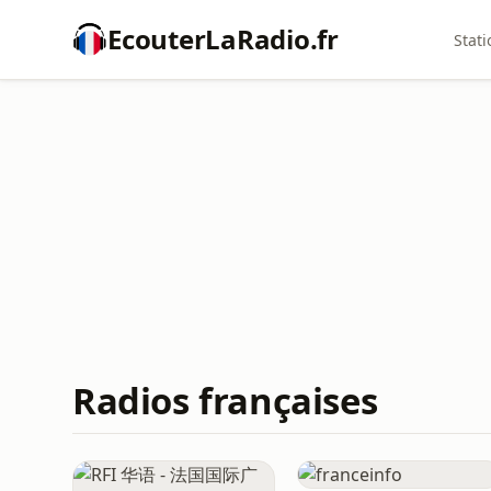
EcouterLaRadio.fr
Stati
Radios françaises