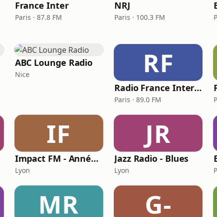
France Inter
NRJ
Paris · 87.8 FM
Paris · 100.3 FM
RF
ABC Lounge Radio
Nice
Radio France Internationale (RFI)
Paris · 89.0 FM
P
IF
JR
Impact FM - Années 80
Jazz Radio - Blues
Lyon
Lyon
P
MR
G-