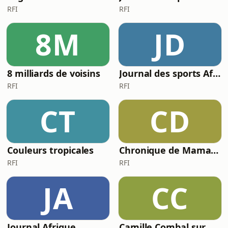
RFI
RFI
8M
JD
8 milliards de voisins
Journal des sports Afrique
RFI
RFI
CT
CD
Couleurs tropicales
Chronique de Mamane
RFI
RFI
JA
CC
Journal Afrique
Camille Combal sur NRJ