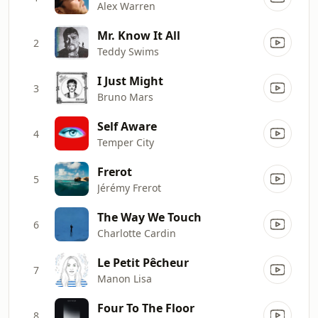
Alex Warren
Mr. Know It All
2
Teddy Swims
I Just Might
3
Bruno Mars
Self Aware
4
Temper City
Frerot
5
Jérémy Frerot
The Way We Touch
6
Charlotte Cardin
Le Petit Pêcheur
7
Manon Lisa
Four To The Floor
8