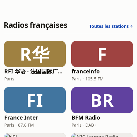
Radios françaises
Toutes les stations
R华
F
RFI 华语 - 法国国际广播电台 (RFI Chinese)
franceinfo
Paris
Paris · 105.5 FM
FI
BR
France Inter
BFM Radio
Paris · 87.8 FM
Paris · DAB+