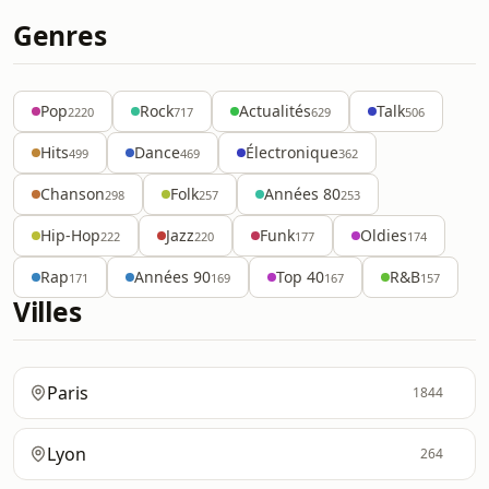
Genres
Pop
Rock
Actualités
Talk
2220
717
629
506
Hits
Dance
Électronique
499
469
362
Chanson
Folk
Années 80
298
257
253
Hip-Hop
Jazz
Funk
Oldies
222
220
177
174
Rap
Années 90
Top 40
R&B
171
169
167
157
Villes
Paris
1844
Lyon
264