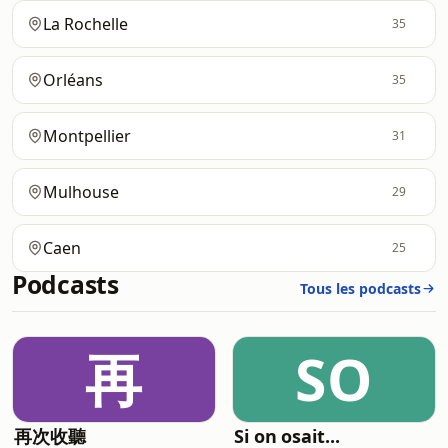
La Rochelle
35
Orléans
35
Montpellier
31
Mulhouse
29
Caen
25
Podcasts
Tous les podcasts
再
SO
再次收聽
Si on osait...