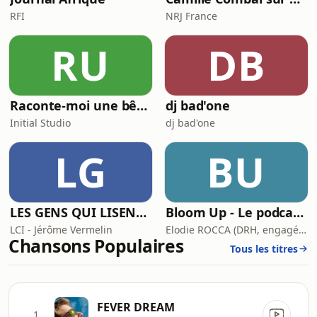
RFI
NRJ France
RU
DB
Raconte-moi une bêtise
dj bad'one
Initial Studio
dj bad'one
LG
BU
LES GENS QUI LISENT SONT PLUS HEUREUX
Bloom Up - Le podcast des parents d'aujourd'hui
LCI - Jérôme Vermelin
Elodie ROCCA (DRH, engagée pour une parentalité épanouie)
Chansons Populaires
Tous les titres
FEVER DREAM
1