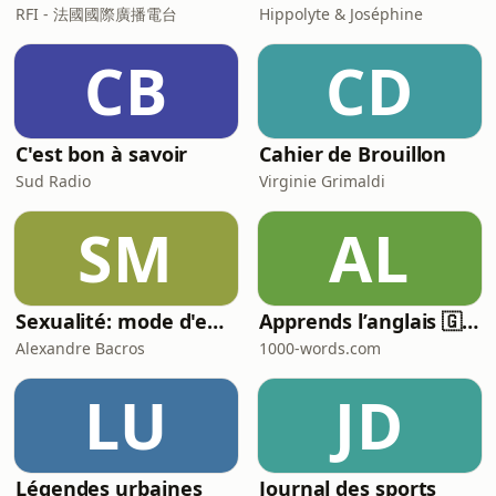
RFI - 法國國際廣播電台
Hippolyte & Joséphine
CB
CD
C'est bon à savoir
Cahier de Brouillon
Sud Radio
Virginie Grimaldi
SM
AL
Sexualité: mode d'emploi
Apprends l’anglais 🇬🇧 pendant ton sommeil 😴 1000 phrases pour débutants | avec 1000-words.com
Alexandre Bacros
1000-words.com
LU
JD
Légendes urbaines
Journal des sports