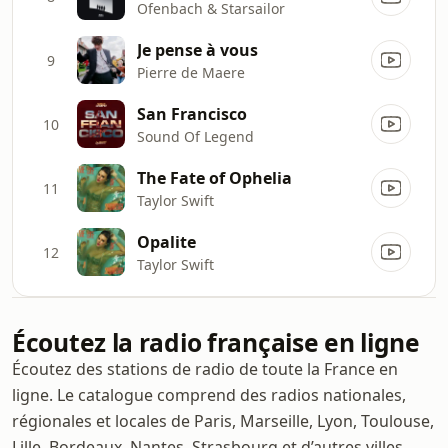
Ofenbach & Starsailor
Je pense à vous
9
Pierre de Maere
San Francisco
10
Sound Of Legend
The Fate of Ophelia
11
Taylor Swift
Opalite
12
Taylor Swift
Écoutez la radio française en ligne
Écoutez des stations de radio de toute la France en
ligne. Le catalogue comprend des radios nationales,
régionales et locales de Paris, Marseille, Lyon, Toulouse,
Lille, Bordeaux, Nantes, Strasbourg et d’autres villes